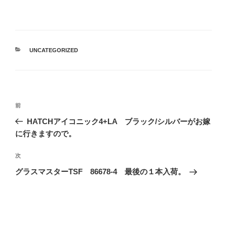
カ
UNCATEGORIZED
テ
ゴ
リ
ー
投
前
前
稿
の
HATCHアイコニック4+LA ブラック/シルバーがお嫁
ナ
投
に行きますので。
ビ
稿
ゲ
次
次
の
ー
グラスマスターTSF 86678-4 最後の１本入荷。
投
シ
稿
ョ
ン