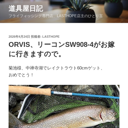
コ
道具屋日記
ン
フライフィッシング専門店、LASTHOPE店主のひとり言
テ
ン
ツ
投
2026年4月24日
投稿者:
LASTHOPE
へ
稿
ORVIS、リーコンSW908-4がお嫁
ス
日:
キ
に行きますので。
ッ
プ
菊池様、中禅寺湖でレイクトラウト60cmゲット、
おめでとう！