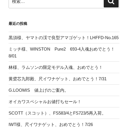
検
索
索:
最近の投稿
黒須様、ヤマトの渓で良型アマゴゲット！LHFFD-No.165
ミッチ様、WINSTON Pure2 693-4入魂おめでとう！
8/01
林様、ラムソンの限定モデル入魂、おめでとう！
黄檗芯九郎殿、尺イワナゲット、おめでとう！7/31
G.LOOMIS 値上げのご案内。
オイカワスペシャルお値打ちセール！
SCOTT（スコット）、FS583/4とFS723/5再入荷。
IWT様、尺イワナゲット、おめでとう！7/26