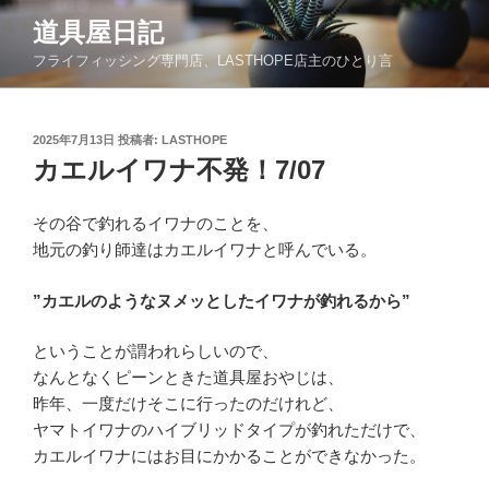
コ
道具屋日記
ン
フライフィッシング専門店、LASTHOPE店主のひとり言
テ
ン
ツ
投
2025年7月13日
投稿者:
LASTHOPE
へ
稿
カエルイワナ不発！7/07
ス
日:
キ
ッ
その谷で釣れるイワナのことを、
プ
地元の釣り師達はカエルイワナと呼んでいる。
”カエルのようなヌメッとしたイワナが釣れるから”
ということが謂われらしいので、
なんとなくピーンときた道具屋おやじは、
昨年、一度だけそこに行ったのだけれど、
ヤマトイワナのハイブリッドタイプが釣れただけで、
カエルイワナにはお目にかかることができなかった。