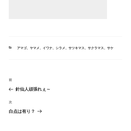
カ
アマゴ、ヤマメ、イワナ、シラメ、サツキマス、サクラマス、サケ
テ
ゴ
リ
ー
投
前
前
稿
の
針仙人頑張れぇ～
ナ
投
ビ
稿
次
次
ゲ
の
白点は有り？
投
ー
稿
シ