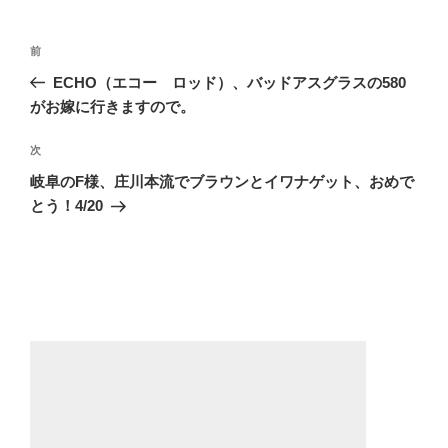
ー
投
前
前
稿
の
ECHO（エコー ロッド）、バッドアスグラスの580
ナ
投
がお嫁に行きますので。
ビ
稿
ゲ
次
次
の
ー
岐阜のF様、庄川本流でブラウンとイワナゲット、おめで
投
とう！4/20
シ
稿
ョ
ン