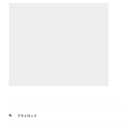
カ
フライロッド
テ
ゴ
リ