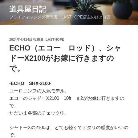
コ
道具屋日記
ン
フライフィッシング専門店、LASTHOPE店主のひとり言
テ
ン
ツ
投
2024年4月24日
投稿者:
LASTHOPE
へ
稿
ECHO（エコー ロッド）、シャ
ス
日:
キ
ドーX2100がお嫁に行きますの
ッ
で。
プ
-ECHO SHX-2100-
ユーロニンフの人気モデル、
エコーのシャドーX2100 10ft ＃2がお嫁に行きますの
で、
ただいま各部のチェック中。
シャドーXの2100は、とても軽くてアタリの感度がいいの
で、