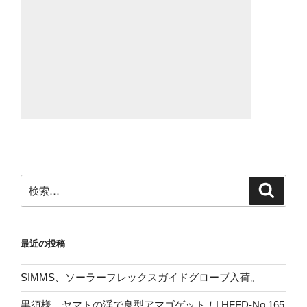
検
検
索
索:
最近の投稿
SIMMS、ソーラーフレックスガイドグローブ入荷。
黒須様、ヤマトの渓で良型アマゴゲット！LHFFD-No.165