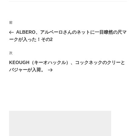
ゴ
リ
ー
投
前
前
稿
の
ALBERO、アルベーロさんのネットに一目瞭然の尺マ
ナ
投
ークが入った！その2
ビ
稿
ゲ
次
次
の
ー
KEOUGH（キーオハックル）、コックネックのクリーと
投
バジャーが入荷。
シ
稿
ョ
ン