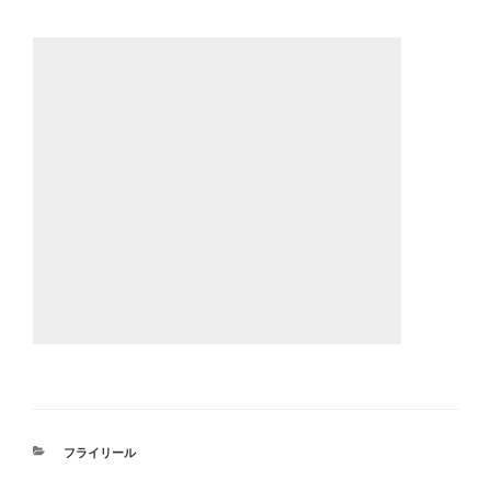
カ
フライリール
テ