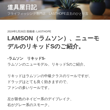
コ
道具屋日記
ン
フライフィッシング専門店、LASTHOPE店主のひとり言
テ
ン
ツ
投
2024年1月26日
投稿者:
LASTHOPE
へ
稿
LAMSON（ラムソン）、ニューモ
ス
日:
キ
デルのリキッドSのご紹介。
ッ
プ
-ラムソン リキッドS-
ラムソンのニューモデル、リキッドSのご紹介。
リキッドはラムソンの中級クラスのリールですが、
ドラッグはとても良く効きますので、
ファンの多いリールです。
左が新色のネイビー系のデイブレイク、
右がグレー系のスモーク。