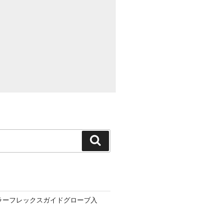
検
索
ーラーフレックスガイドグローブ入