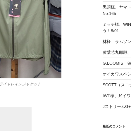
黒須様、ヤマト
No.165
ミッチ様、WINS
う！8/01
林様、ラムソ
黄檗芯九郎殿、
G.LOOMIS
オイカワスペ
トラライトレインジャケット
SCOTT（スコッ
IWT様、尺イワ
JストリームG+
最近のコメント