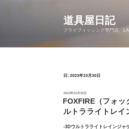
コ
ン
道具屋日記
テ
ン
フライフィッシング専門店、LA
ツ
へ
ス
キ
ッ
プ
日: 2023年10月30日
投
2023年10月30日
稿
FOXFIRE（フォ
日:
ルトラライトレイ
-3Dウルトラライトレインジャ