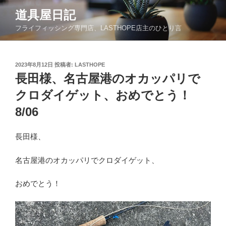
コ
道具屋日記
ン
フライフィッシング専門店、LASTHOPE店主のひとり言
テ
ン
ツ
投
2023年8月12日
投稿者:
LASTHOPE
へ
稿
長田様、名古屋港のオカッパリで
ス
日:
キ
クロダイゲット、おめでとう！
ッ
8/06
プ
長田様、
名古屋港のオカッパリでクロダイゲット、
おめでとう！