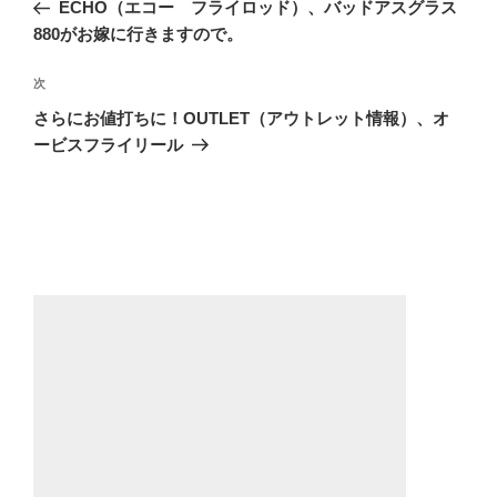
の
ECHO（エコー フライロッド）、バッドアスグラス
ナ
投
880がお嫁に行きますので。
ビ
稿
ゲ
次
次
の
ー
さらにお値打ちに！OUTLET（アウトレット情報）、オ
投
ービスフライリール
シ
稿
ョ
ン