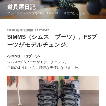
コ
道具屋日記
ン
フライフィッシング専門店、LASTHOPE店主のひとり言
テ
ン
ツ
投
2023年3月22日
投稿者:
LASTHOPE
へ
稿
SIMMS（シムス ブーツ）、FSブ
ス
日:
キ
ーツがモデルチェンジ。
ッ
プ
-SIMMS FSブーツ-
シムスのFSブーツがモデルチェンジ。
ご覧のようにさらに精悍な表情になりました。