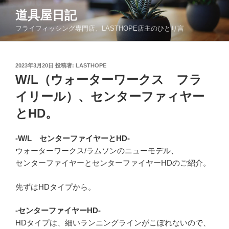
コ
道具屋日記
ン
フライフィッシング専門店、LASTHOPE店主のひとり言
テ
ン
ツ
投
2023年3月20日
投稿者:
LASTHOPE
へ
稿
W/L（ウォーターワークス フラ
ス
日:
キ
イリール）、センターファィヤー
ッ
とHD。
プ
-W/L センターファイヤーとHD-
ウォーターワークス/ラムソンのニューモデル、
センターファイヤーとセンターファイヤーHDのご紹介。
先ずはHDタイプから。
-センターファイヤーHD-
HDタイプは、細いランニングラインがこぼれないので、