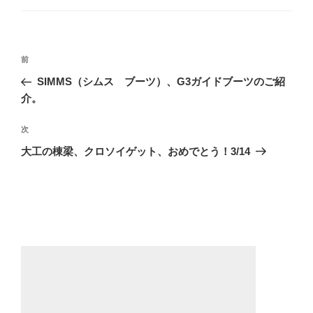
ゴ
リ
ー
投
前
前
稿
の
SIMMS（シムス ブーツ）、G3ガイドブーツのご紹
ナ
投
介。
ビ
稿
ゲ
次
次
の
ー
大工の棟梁、クロソイゲット、おめでとう！3/14
投
シ
稿
ョ
ン