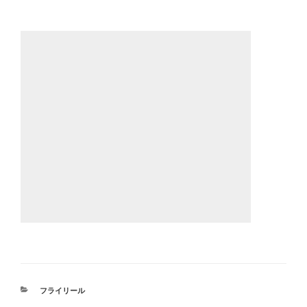
カ
フライリール
テ