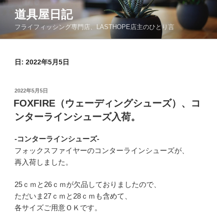
コ
道具屋日記
ン
フライフィッシング専門店、LASTHOPE店主のひとり言
テ
ン
ツ
日: 2022年5月5日
へ
ス
キ
投
2022年5月5日
ッ
稿
FOXFIRE（ウェーディングシューズ）、コ
日:
プ
ンターラインシューズ入荷。
-コンターラインシューズ-
フォックスファイヤーのコンターラインシューズが、
再入荷しました。
25ｃｍと26ｃｍが欠品しておりましたので、
ただいま27ｃｍと28ｃｍも含めて、
各サイズご用意ＯＫです。