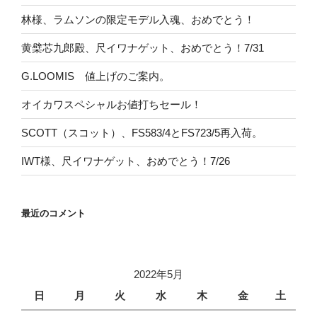
林様、ラムソンの限定モデル入魂、おめでとう！
黄檗芯九郎殿、尺イワナゲット、おめでとう！7/31
G.LOOMIS 値上げのご案内。
オイカワスペシャルお値打ちセール！
SCOTT（スコット）、FS583/4とFS723/5再入荷。
IWT様、尺イワナゲット、おめでとう！7/26
最近のコメント
2022年5月
日
月
火
水
木
金
土