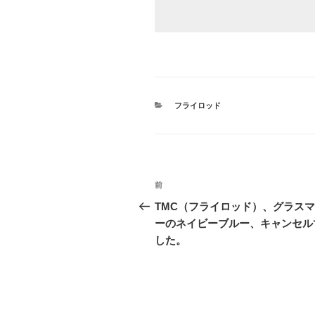
カ
フライロッド
テ
ゴ
リ
ー
投
前
前
稿
の
TMC（フライロッド）、グラス
投
ーのネイビーブルー、キャンセル
ナ
稿
した。
ビ
ゲ
ー