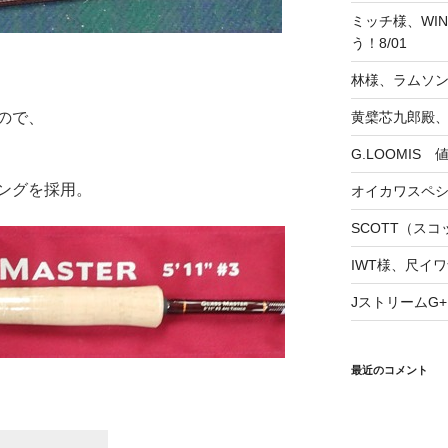
ミッチ様、WINS
う！8/01
林様、ラムソ
ので、
黄檗芯九郎殿、
G.LOOMIS
ングを採用。
オイカワスペ
SCOTT（スコッ
IWT様、尺イワ
JストリームG+
最近のコメント