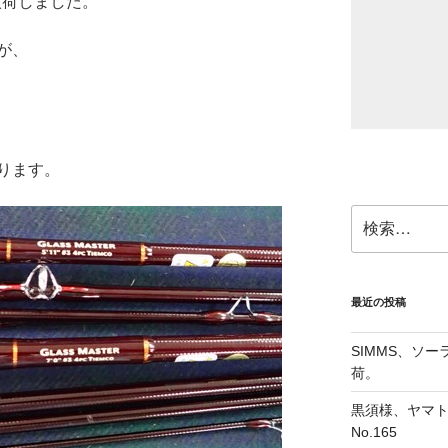
が入荷しました。
が、
ります。
検
索:
最近の投稿
SIMMS、ソ
荷。
黒須様、ヤマト
No.165