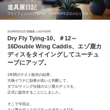
コ
道具屋日記
ン
フライフィッシング専門店、LASTHOPE店主のひとり言
テ
ン
ツ
投
2019年8月31日
投稿者:
LASTHOPE
へ
稿
Dry Fly Tying-10、＃12～
ス
日:
キ
16Double Wing Caddis、エゾ鹿カ
ッ
ディスをタイイングしてユーチュ
プ
ーブにアップ。
1年間のテスト販売の結果、
大物イワナに効果が高いと判断して、
ダブルウィング仕様のエゾ鹿カディスを、
正式に販売することにしました。
そこで今回は、
エゾ鹿カディスのブラックボディ＃12を