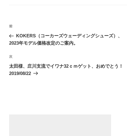
ゴ
リ
ー
投
前
前
稿
の
KOKERS（コーカーズウェーディングシューズ）、
ナ
投
2023年モデル価格改定のご案内。
ビ
稿
ゲ
次
次
の
ー
太田様、庄川支流でイワナ32ｃｍゲット、おめでとう！
投
2019/08/22
シ
稿
ョ
ン