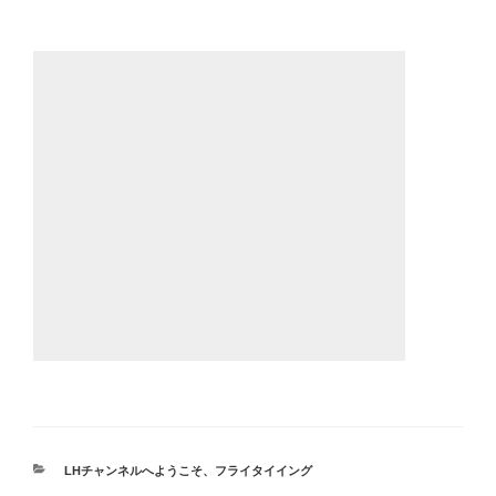
カ
LHチャンネルへようこそ
、
フライタイイング
テ