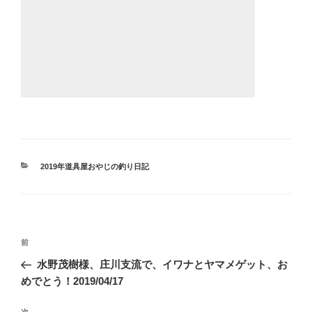
カ
2019年道具屋おやじの釣り日記
テ
ゴ
リ
ー
投
前
前
稿
の
水野茂樹様、庄川支流で、イワナとヤマメゲット、お
ナ
投
めでとう！2019/04/17
ビ
稿
次