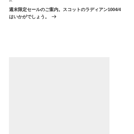
ゲ
次
の
ー
週末限定セールのご案内。スコットのラディアン1004/4
投
はいかがでしょう。
シ
稿
ョ
ン