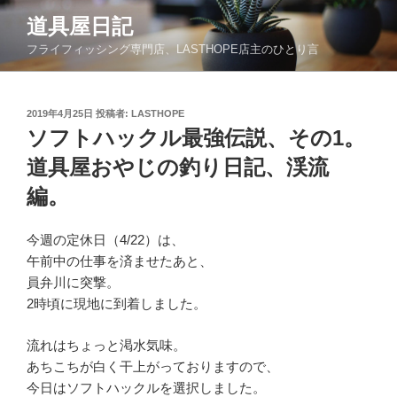
コ
道具屋日記
ン
フライフィッシング専門店、LASTHOPE店主のひとり言
テ
ン
ツ
投
2019年4月25日
投稿者:
LASTHOPE
へ
稿
ソフトハックル最強伝説、その1。
ス
日:
キ
道具屋おやじの釣り日記、渓流
ッ
編。
プ
今週の定休日（4/22）は、
午前中の仕事を済ませたあと、
員弁川に突撃。
2時頃に現地に到着しました。
流れはちょっと渇水気味。
あちこちが白く干上がっておりますので、
今日はソフトハックルを選択しました。