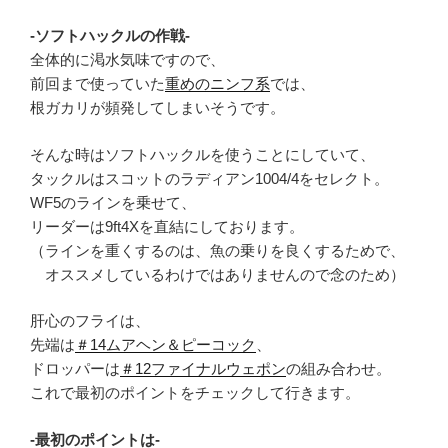
-ソフトハックルの作戦-
全体的に渇水気味ですので、
前回まで使っていた
重めのニンフ系
では、
根ガカリが頻発してしまいそうです。
そんな時はソフトハックルを使うことにしていて、
タックルはスコットのラディアン1004/4をセレクト。
WF5のラインを乗せて、
リーダーは9ft4Xを直結にしております。
（ラインを重くするのは、魚の乗りを良くするためで、
オススメしているわけではありませんので念のため）
肝心のフライは、
先端は
＃14ムアヘン＆ピーコック
、
ドロッパーは
＃12ファイナルウェポン
の組み合わせ。
これで最初のポイントをチェックして行きます。
-最初のポイントは-