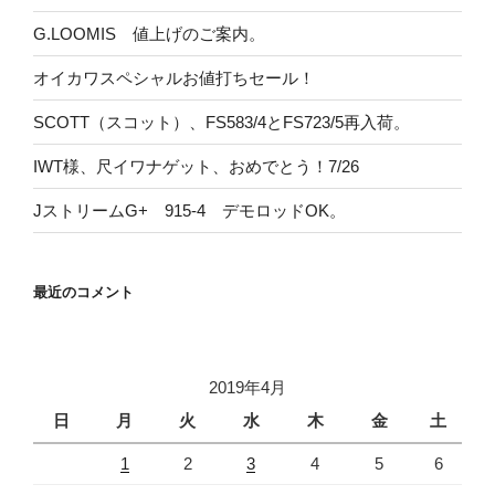
G.LOOMIS 値上げのご案内。
オイカワスペシャルお値打ちセール！
SCOTT（スコット）、FS583/4とFS723/5再入荷。
IWT様、尺イワナゲット、おめでとう！7/26
JストリームG+ 915-4 デモロッドOK。
最近のコメント
2019年4月
日
月
火
水
木
金
土
1
2
3
4
5
6