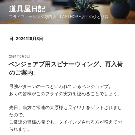
コ
道具屋日記
ン
フライフィッシング専門店、LASTHOPE店主のひとり言
テ
ン
ツ
日: 2024年8月3日
へ
ス
キ
投
2024年8月3日
ッ
稿
ベンジョアブ用スピナーウィング、再入荷
日:
プ
のご案内。
最強パターンの一つといわれているベンジョアブ。
多くの皆様がこのフライの実力を認めることでしょう。
先日、当方ご常連の
大原様も尺イワナをゲット
されまし
たので、
ご常連の皆様の間でも、タイイングされる方が増えてお
られます。