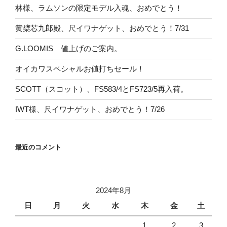
林様、ラムソンの限定モデル入魂、おめでとう！
黄檗芯九郎殿、尺イワナゲット、おめでとう！7/31
G.LOOMIS 値上げのご案内。
オイカワスペシャルお値打ちセール！
SCOTT（スコット）、FS583/4とFS723/5再入荷。
IWT様、尺イワナゲット、おめでとう！7/26
最近のコメント
2024年8月
日
月
火
水
木
金
土
1
2
3