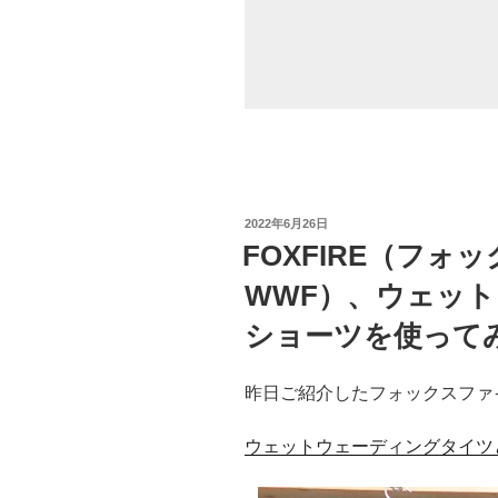
投
2022年6月26日
稿
FOXFIRE（フ
日:
WWF）、ウェッ
ショーツを使って
昨日ご紹介したフォックスファ
ウェットウェーディングタイツ