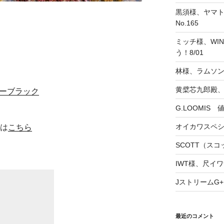
黒須様、ヤマト
No.165
ミッチ様、WINS
う！8/01
林様、ラムソ
黄檗芯九郎殿、
ターブラック
G.LOOMIS
オイカワスペ
約は
こちら
SCOTT（スコッ
IWT様、尺イワ
JストリームG+
最近のコメント