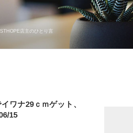
STHOPE店主のひとり言
イワナ29ｃｍゲット、
6/15