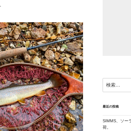
、
検
索:
最近の投稿
SIMMS、ソ
荷。