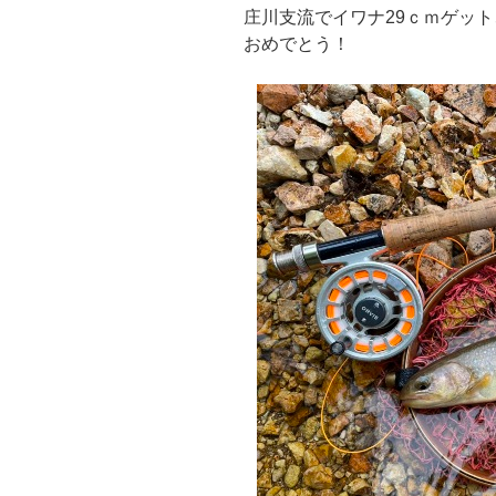
庄川支流でイワナ29ｃｍゲット
おめでとう！