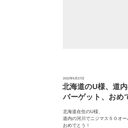
投
2022年6月27日
稿
北海道のU様、道内
日:
バーゲット、おめでとう
北海道在住のU様、
道内の河川でニジマス５０オー
おめでとう！