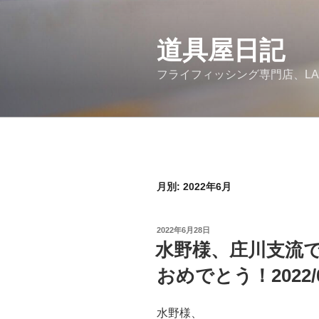
コ
ン
道具屋日記
テ
ン
フライフィッシング専門店、LA
ツ
へ
ス
キ
ッ
プ
月別: 2022年6月
投
2022年6月28日
稿
水野様、庄川支流で
日:
おめでとう！2022/0
水野様、