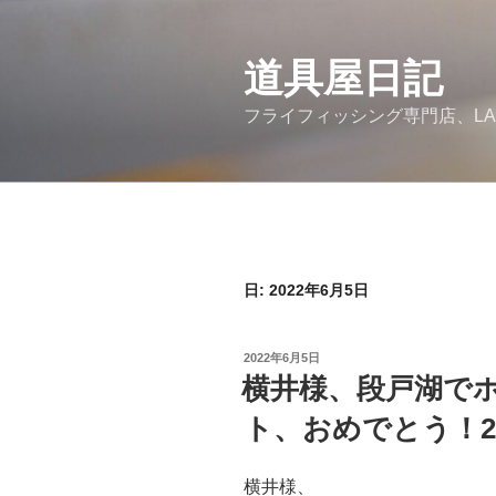
コ
ン
道具屋日記
テ
ン
フライフィッシング専門店、LA
ツ
へ
ス
キ
ッ
プ
日: 2022年6月5日
投
2022年6月5日
稿
横井様、段戸湖でホ
日:
ト、おめでとう！2022
横井様、