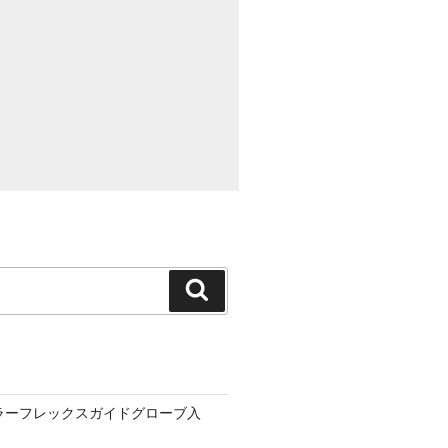
検
索
ーラーフレックスガイドグローブ入