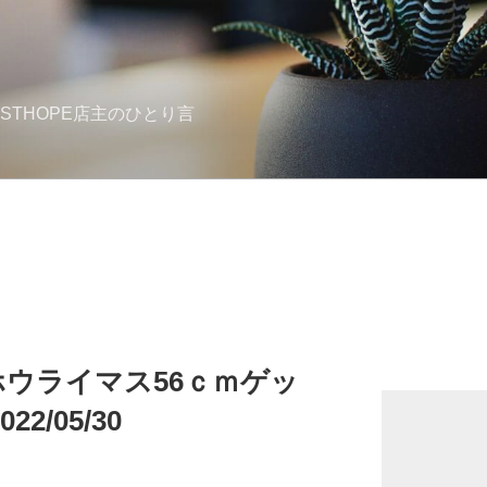
STHOPE店主のひとり言
ウライマス56ｃｍゲッ
/05/30