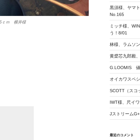
黒須様、ヤマト
No.165
ス56ｃｍ 横井様
ミッチ様、WINS
う！8/01
林様、ラムソ
黄檗芯九郎殿、
G.LOOMIS
オイカワスペ
SCOTT（スコッ
IWT様、尺イワ
JストリームG+
最近のコメント