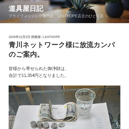
コ
道具屋日記
ン
フライフィッシング専門店、LASTHOPE店主のひとり言
テ
ン
ツ
投
2025年12月2日
投稿者:
LASTHOPE
へ
稿
青川ネットワーク様に放流カンパ
ス
日:
キ
のご案内。
ッ
プ
皆様から寄せられた御浄財は、
合計で11,354円となりました。