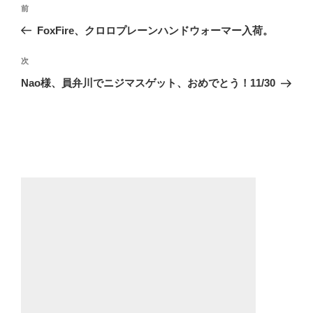
投
前
前
稿
の
FoxFire、クロロプレーンハンドウォーマー入荷。
ナ
投
ビ
稿
次
次
ゲ
の
Nao様、員弁川でニジマスゲット、おめでとう！11/30
投
ー
稿
シ
ョ
ン