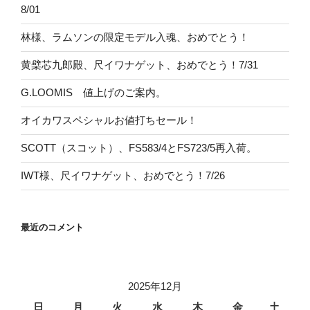
8/01
林様、ラムソンの限定モデル入魂、おめでとう！
黄檗芯九郎殿、尺イワナゲット、おめでとう！7/31
G.LOOMIS 値上げのご案内。
オイカワスペシャルお値打ちセール！
SCOTT（スコット）、FS583/4とFS723/5再入荷。
IWT様、尺イワナゲット、おめでとう！7/26
最近のコメント
2025年12月
日
月
火
水
木
金
土