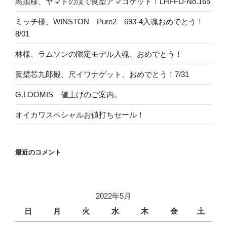
黒須様、ヤマトの渓で良型アマゴゲット！LHFFD-No.165
ミッチ様、WINSTON Pure2 693-4入魂おめでとう！
8/01
林様、ラムソンの限定モデル入魂、おめでとう！
黄檗芯九郎殿、尺イワナゲット、おめでとう！7/31
G.LOOMIS 値上げのご案内。
オイカワスペシャルお値打ちセール！
最近のコメント
2022年5月
日
月
火
水
木
金
土