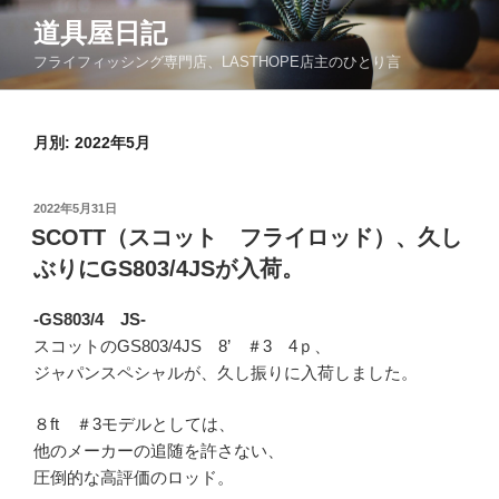
コ
道具屋日記
ン
フライフィッシング専門店、LASTHOPE店主のひとり言
テ
ン
ツ
月別: 2022年5月
へ
ス
キ
投
2022年5月31日
ッ
稿
SCOTT（スコット フライロッド）、久し
日:
プ
ぶりにGS803/4JSが入荷。
-GS803/4 JS-
スコットのGS803/4JS 8’ ＃3 4ｐ、
ジャパンスペシャルが、久し振りに入荷しました。
８ft ＃3モデルとしては、
他のメーカーの追随を許さない、
圧倒的な高評価のロッド。