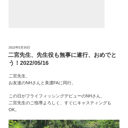
投
2022年5月30日
稿
二宮先生、先生役も無事に遂行、おめでと
日:
う！2022/05/16
二宮先生、
お友達のNHさんと美濃FAに同行。
この日がフライフィッシングデビューのNHさん、
二宮先生のご指導よろしく、すぐにキャスティングも
OK。