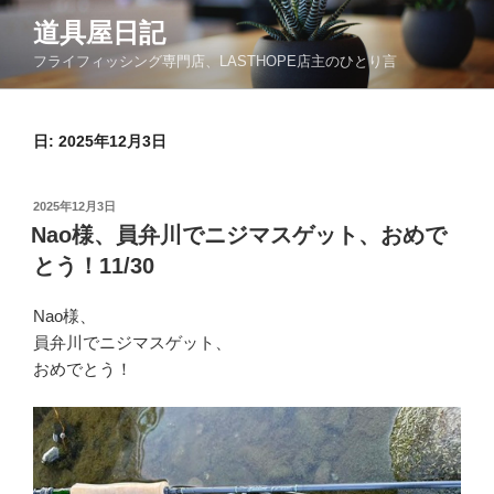
コ
道具屋日記
ン
フライフィッシング専門店、LASTHOPE店主のひとり言
テ
ン
ツ
日: 2025年12月3日
へ
ス
キ
投
2025年12月3日
ッ
稿
Nao様、員弁川でニジマスゲット、おめで
日:
プ
とう！11/30
Nao様、
員弁川でニジマスゲット、
おめでとう！