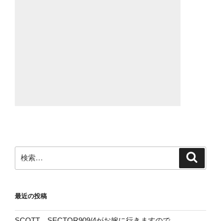
検
検
索
索:
最近の投稿
SCOTT、SECTOR909/4がお嫁に行きますので。