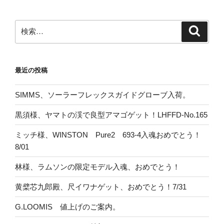
検
検
索
索:
最近の投稿
SIMMS、ソーラーフレックスガイドグローブ入荷。
黒須様、ヤマトの渓で良型アマゴゲット！LHFFD-No.165
ミッチ様、WINSTON Pure2 693-4入魂おめでとう！
8/01
林様、ラムソンの限定モデル入魂、おめでとう！
黄檗芯九郎殿、尺イワナゲット、おめでとう！7/31
G.LOOMIS 値上げのご案内。