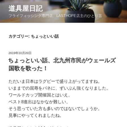
コ
道具屋日記
ン
フライフィッシング専門店、LASTHOPE店主のひとり言
テ
ン
ツ
カテゴリー: ちょっといい話
へ
ス
キ
投
2019年10月20日
ッ
稿
ちょっといい話、北九州市民がウェールズ
日:
プ
国歌を歌った！
ただいま日本はラグビーで盛り上がってますね。
いままでの屈辱をバネに、ずいぶん強くなりました。
ワールドカップ開催国とはいえ、
ベスト8進出はなかなか難しい、
そう思っていた方も多いのではないでしょうか。
見事にやってくれましたね。