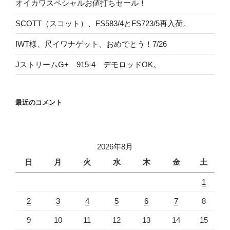
オイカワスペシャルお値打ちセール！
SCOTT（スコット）、FS583/4とFS723/5再入荷。
IWT様、尺イワナゲット、おめでとう！7/26
JストリームG+ 915-4 デモロッドOK。
最近のコメント
2026年8月
日
月
火
水
木
金
土
1
2
3
4
5
6
7
8
9
10
11
12
13
14
15