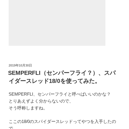
投
2019年10月30日
稿
SEMPERFLI（センパーフライ？）、スパ
日:
イダースレッド18/0を使ってみた。
SEMPERFLI、センパーフライと呼べばいいのかな？
とりあえずよく分からないので、
そう呼称しますね。
ここの18/0のスパイダースレッドってやつを入手したの
で、