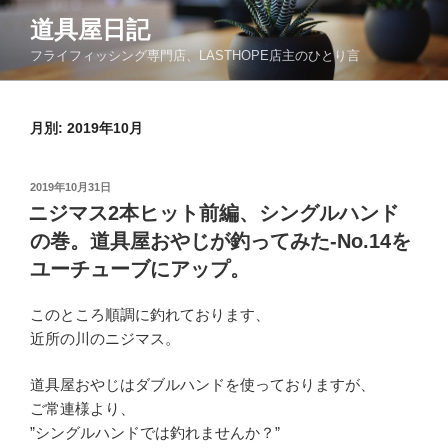
コ
道具屋日記
ン
フライフィッシング専門店、LASTHOPE店主のひとり言
テ
ン
ツ
月別: 2019年10月
へ
ス
キ
投
2019年10月31日
ッ
稿
ニジマス2本ヒット前編、シングルハンド
日:
プ
の巻。道具屋おやじが釣ってみた-No.14を
ユーチューブにアップ。
このところ順調に釣れております、
近所の川のニジマス。
道具屋おやじはダブルハンドを使っておりますが、
ご常連様より、
”シングルハンドでは釣れませんか？”