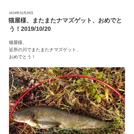
投
2019年10月29日
稿
猫屋様、またまたナマズゲット、おめでと
日:
う！2019/10/20
猫屋様、
近所の川でまたまたナマズゲット、
おめでとう！