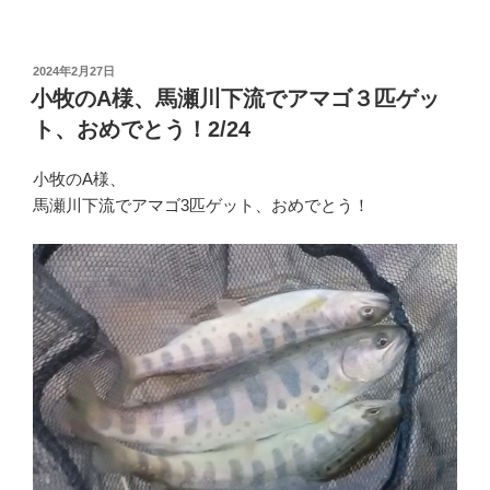
投
2024年2月27日
稿
小牧のA様、馬瀬川下流でアマゴ３匹ゲッ
日:
ト、おめでとう！2/24
小牧のA様、
馬瀬川下流でアマゴ3匹ゲット、おめでとう！