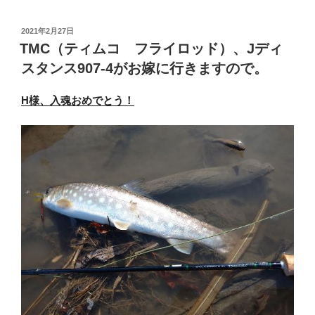
投
2021年2月27日
稿
TMC（ティムコ フライロッド）、Jディ
日:
スタンス907-4がお嫁に行きますので。
H様、入魂おめでとう！