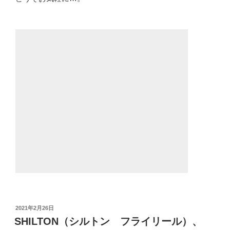
投
2021年2月26日
稿
SHILTON（シルトン フライリール）、
日: