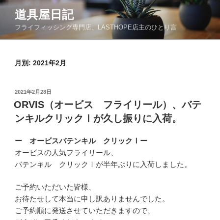
コ
道具屋日記
ン
フライフィッシング専門店、LASTHOPE店主のひとり言
テ
ン
ツ
月別: 2021年2月
へ
ス
キ
投
2021年2月28日
ッ
稿
ORVIS（オービス フライリール）、バテ
日:
プ
ンキルクリックⅠが久し振りに入荷。
ー オービスバテンキル クリックⅠー
オービスの人気フライリール、
バテンキル クリックⅠが半年ぶりに入荷しました。
ご予約いただいた皆様、
お待たせして本当に申し訳ありませんでした。
ご予約順に発送させていただきますので、