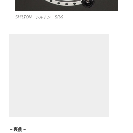
SHILTON シルトン SR-9
－裏側－