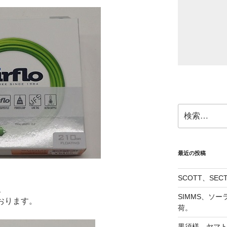
検
索:
最近の投稿
SCOTT、SE
、
SIMMS、ソ
おります。
荷。
黒須様、ヤマト