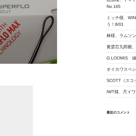
No.165
ミッチ様、WINS
う！8/01
林様、ラムソ
黄檗芯九郎殿、
G.LOOMIS
オイカワスペ
SCOTT（スコッ
IWT様、尺イワ
最近のコメント