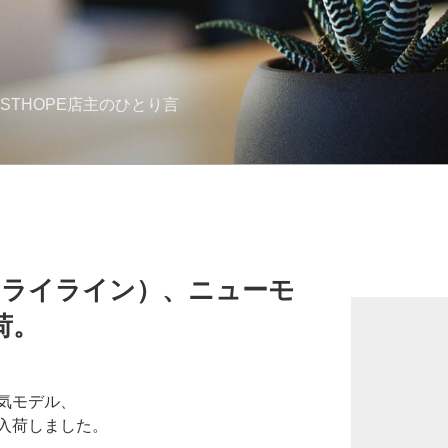
STHOPE店主のひとり言
ロフライライン）、ニューモ
荷。
気モデル、
入荷しました。