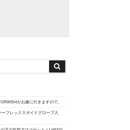
検
索
CTOR909/4がお嫁に行きますので。
ーラーフレックスガイドグローブ入
の渓で良型アマゴゲット！LHFFD-