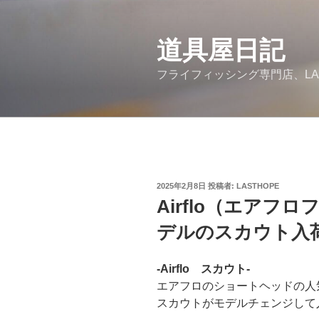
コ
ン
道具屋日記
テ
ン
フライフィッシング専門店、LA
ツ
へ
ス
キ
ッ
プ
投
2025年2月8日
投稿者:
LASTHOPE
稿
Airflo（エアフ
日:
デルのスカウト入
-Airflo スカウト-
エアフロのショートヘッドの人
スカウトがモデルチェンジして