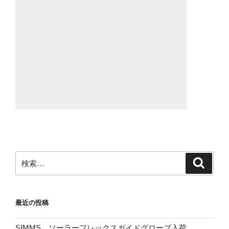
検
検
索
索:
最近の投稿
SIMMS、ソーラーフレックスガイドグローブ入荷。