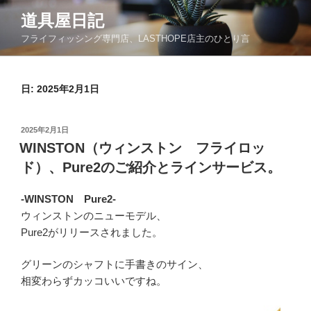
コ
道具屋日記
ン
フライフィッシング専門店、LASTHOPE店主のひとり言
テ
ン
ツ
日: 2025年2月1日
へ
ス
キ
投
2025年2月1日
ッ
稿
WINSTON（ウィンストン フライロッ
日:
プ
ド）、Pure2のご紹介とラインサービス。
-WINSTON Pure2-
ウィンストンのニューモデル、
Pure2がリリースされました。
グリーンのシャフトに手書きのサイン、
相変わらずカッコいいですね。