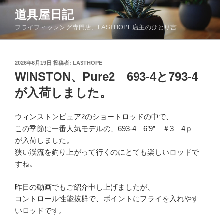
コ
道具屋日記
ン
フライフィッシング専門店、LASTHOPE店主のひとり言
テ
ン
ツ
投
2026年6月19日
投稿者:
LASTHOPE
へ
稿
WINSTON、Pure2 693-4と793-4
ス
日:
キ
が入荷しました。
ッ
プ
ウィンストンピュア2のショートロッドの中で、
この季節に一番人気モデルの、693-4 6’9” ＃3 4ｐ
が入荷しました。
狭い渓流を釣り上がって行くのにとても楽しいロッドで
すね。
昨日の動画
でもご紹介申し上げましたが、
コントロール性能抜群で、ポイントにフライを入れやす
いロッドです。