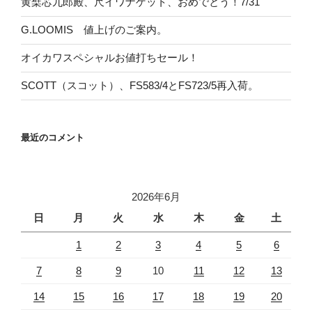
黄檗芯九郎殿、尺イワナゲット、おめでとう！7/31
G.LOOMIS 値上げのご案内。
オイカワスペシャルお値打ちセール！
SCOTT（スコット）、FS583/4とFS723/5再入荷。
最近のコメント
2026年6月
日
月
火
水
木
金
土
1
2
3
4
5
6
7
8
9
10
11
12
13
14
15
16
17
18
19
20