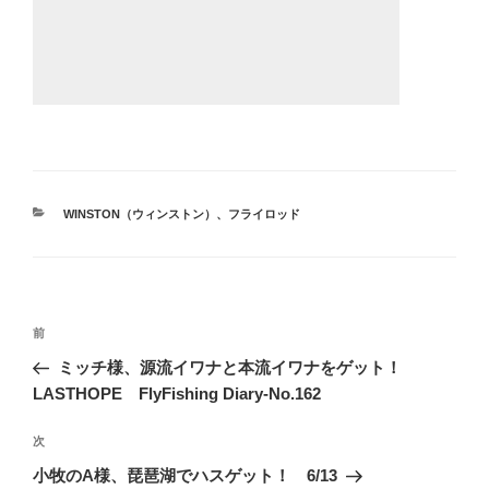
カ
WINSTON（ウィンストン）
、
フライロッド
テ
ゴ
リ
ー
投
前
前
稿
の
ミッチ様、源流イワナと本流イワナをゲット！
ナ
投
LASTHOPE FlyFishing Diary-No.162
ビ
稿
ゲ
次
次
の
ー
小牧のA様、琵琶湖でハスゲット！ 6/13