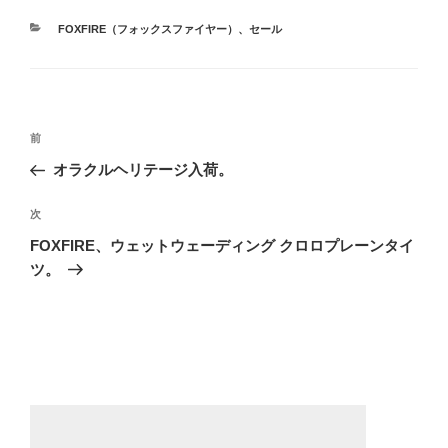
カ
FOXFIRE（フォックスファイヤー）
、
セール
テ
ゴ
リ
ー
投
前
前
稿
の
オラクルヘリテージ入荷。
ナ
投
ビ
稿
次
次
ゲ
の
FOXFIRE、ウェットウェーディング クロロプレーンタイ
投
ー
ツ。
稿
シ
ョ
ン