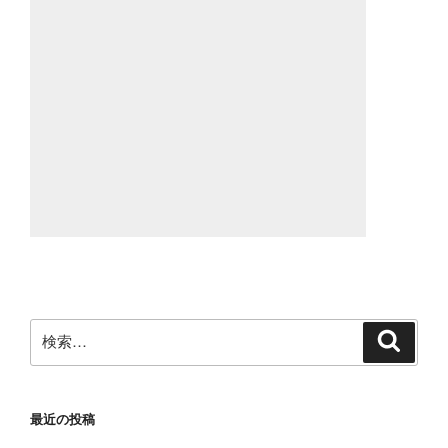
検
検
索
索:
最近の投稿