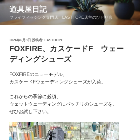
コ
道具屋日記
ン
フライフィッシング専門店、LASTHOPE店主のひとり言
テ
ン
ツ
投
2026年6月8日
投稿者:
LASTHOPE
へ
稿
FOXFIRE、カスケードF ウェー
ス
日:
キ
ディングシューズ
ッ
プ
FOXFIREのニューモデル、
カスケードFウェーディングシューズが入荷。
これからの季節に必須、
ウェットウェーディングにバッチリのシューズを、
ぜひお試し下さい。