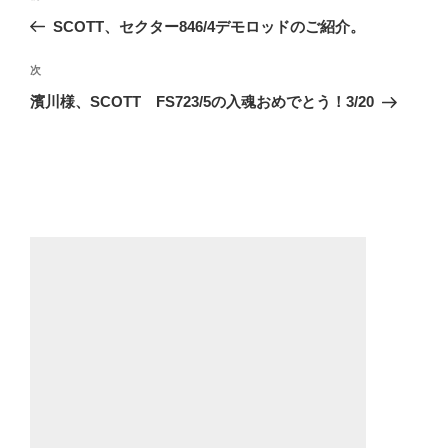
稿
の
SCOTT、セクター846/4デモロッドのご紹介。
ナ
投
ビ
稿
次
次
ゲ
の
濱川様、SCOTT FS723/5の入魂おめでとう！3/20
投
ー
稿
シ
ョ
ン