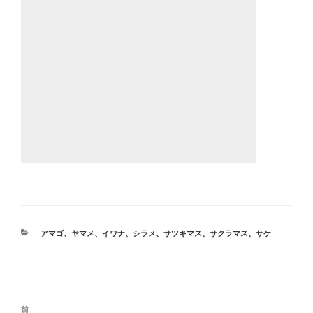
カ
アマゴ、ヤマメ、イワナ、シラメ、サツキマス、サクラマス、サケ
テ
ゴ
リ
ー
投
前
前