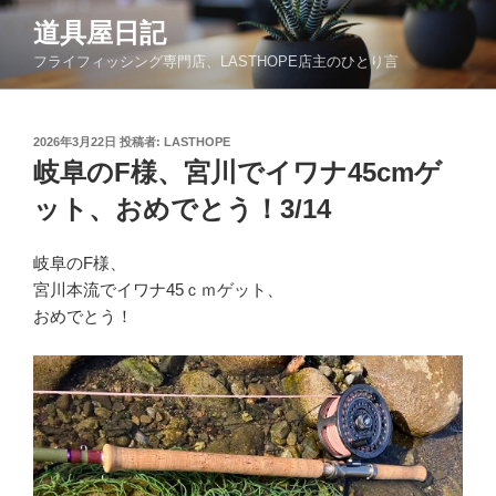
コ
道具屋日記
ン
フライフィッシング専門店、LASTHOPE店主のひとり言
テ
ン
ツ
投
2026年3月22日
投稿者:
LASTHOPE
へ
稿
岐阜のF様、宮川でイワナ45cmゲ
ス
日:
キ
ット、おめでとう！3/14
ッ
プ
岐阜のF様、
宮川本流でイワナ45ｃｍゲット、
おめでとう！