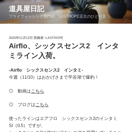
コ
道具屋日記
ン
フライフィッシング専門店、LASTHOPE店主のひとり言
テ
ン
ツ
投
2025年11月12日
投稿者:
LASTHOPE
へ
稿
Airflo、シックスセンス2 インタ
ス
日:
キ
ミライン入荷。
ッ
プ
-Airflo シックスセンス2 インタミ-
今週（11/10）はおかげさまで平谷湖で爆釣！
◎ 動画は
こちら
◎ ブログは
こちら
使ったラインはエアフロ シックスセンス2のインタミ
SI（0.5）ですが、