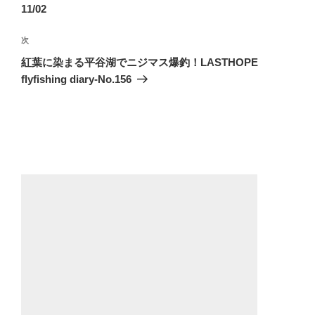
ナ
投
11/02
ビ
稿
ゲ
次
次
の
ー
紅葉に染まる平谷湖でニジマス爆釣！LASTHOPE
投
flyfishing diary-No.156
シ
稿
ョ
ン