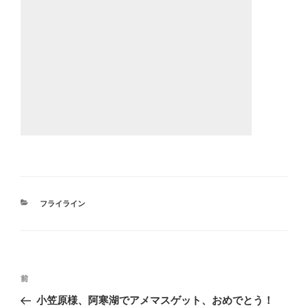
カ
フライライン
テ
ゴ
リ
ー
投
前
前
稿
の
小笠原様、阿寒湖でアメマスゲット、おめでとう！