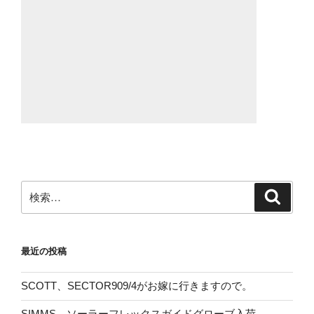
検
検
索
索:
最近の投稿
SCOTT、SECTOR909/4がお嫁に行きますので。
SIMMS、ソーラーフレックスガイドグローブ入荷。