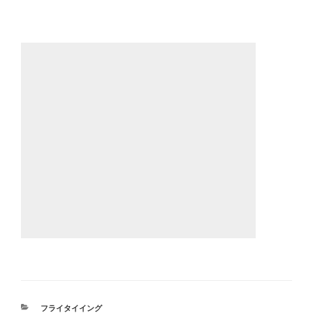
カ
フライタイイング