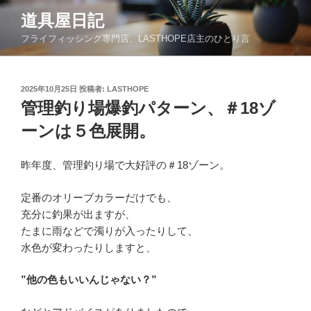
コ
道具屋日記
ン
フライフィッシング専門店、LASTHOPE店主のひとり言
テ
ン
ツ
投
2025年10月25日
投稿者:
LASTHOPE
へ
稿
管理釣り場爆釣パターン、＃18ゾ
ス
日:
キ
ーンは５色展開。
ッ
プ
昨年度、管理釣り場で大好評の＃18ゾーン。
定番のオリーブカラーだけでも、
充分に釣果が出ますが、
たまに雨などで濁りが入ったりして、
水色が変わったりしますと、
”他の色もいいんじゃない？”