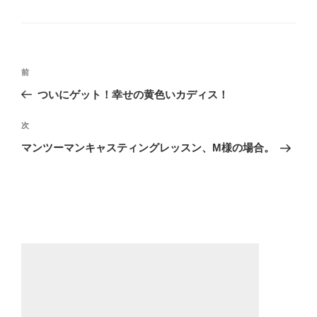
テ
ゴ
リ
ー
投
前
前
稿
の
ついにゲット！幸せの黄色いカディス！
ナ
投
ビ
稿
次
次
ゲ
の
マンツーマンキャスティングレッスン、M様の場合。
投
ー
稿
シ
ョ
ン