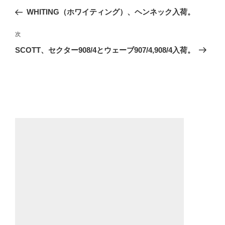
稿
の
WHITING（ホワイティング）、ヘンネック入荷。
ナ
投
ビ
稿
次
次
ゲ
の
SCOTT、セクター908/4とウェーブ907/4,908/4入荷。
投
ー
稿
シ
ョ
ン