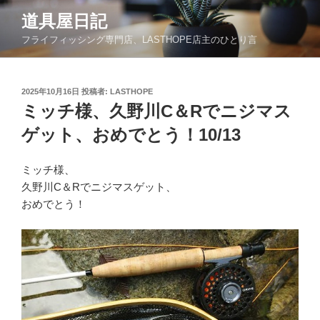
コ
道具屋日記
ン
フライフィッシング専門店、LASTHOPE店主のひとり言
テ
ン
ツ
投
2025年10月16日
投稿者:
LASTHOPE
へ
稿
ミッチ様、久野川C＆Rでニジマス
ス
日:
キ
ゲット、おめでとう！10/13
ッ
プ
ミッチ様、
久野川C＆Rでニジマスゲット、
おめでとう！