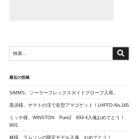
検
検
索
索:
最近の投稿
SIMMS、ソーラーフレックスガイドグローブ入荷。
黒須様、ヤマトの渓で良型アマゴゲット！LHFFD-No.165
ミッチ様、WINSTON Pure2 693-4入魂おめでとう！
8/01
林様、ラムソンの限定モデル入魂、おめでとう！