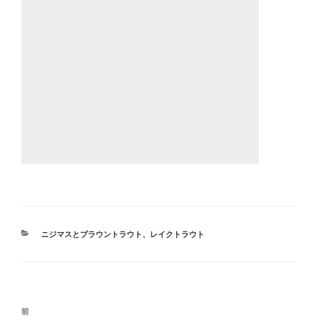
カ
ニジマスとブラウントラウト、レイクトラウト
テ
ゴ
リ
ー
投
前
前