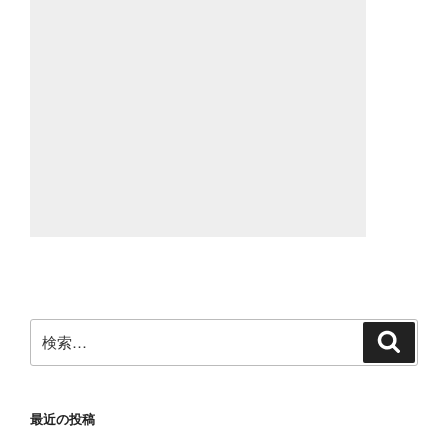
検
検
索
索:
最近の投稿