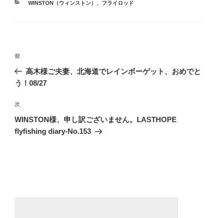
カ
WINSTON（ウィンストン）
、
フライロッド
テ
ゴ
リ
ー
投
前
前
稿
の
高木様ご夫妻、北海道でレインボーゲット、おめでと
ナ
投
う！08/27
ビ
稿
ゲ
次
次
の
ー
WINSTON様、申し訳ございません。LASTHOPE
投
flyfishing diary-No.153
シ
稿
ョ
ン