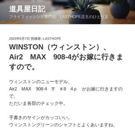
コ
道具屋日記
ン
フライフィッシング専門店、LASTHOPE店主のひとり言
テ
ン
ツ
投
2025年9月7日
投稿者:
LASTHOPE
へ
稿
WINSTON（ウィンストン）、
ス
日:
キ
Air2 MAX 908-4がお嫁に行きま
ッ
すので。
プ
ウィンストンのニューモデル、
Air2 MAX 908-4 9’ ＃8 4ｐ がお嫁に行きますの
で、
ただいま各部のチェック中。
手書きのサインがカッコいい。
ウィンストングリーンのシャフトとよくあいますね。