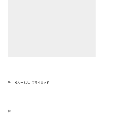
カ
Gルーミス
、
フライロッド
テ
ゴ
リ
ー
投
前
前
稿