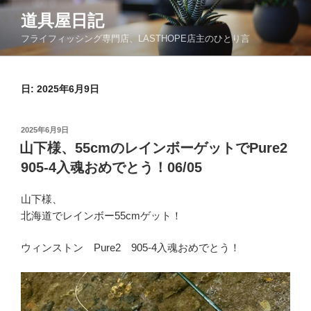
コ
道具屋日記
ン
フライフィッシング専門店、LASTHOPE店主のひとり言
テ
ン
ツ
日: 2025年6月9日
へ
ス
キ
投
2025年6月9日
ッ
稿
山下様、55cmのレインボーゲットでPure2
日:
プ
905-4入魂おめでとう！06/05
山下様、
北海道でレインボー55cmゲット！
ウィンストン Pure2 905-4入魂おめでとう！