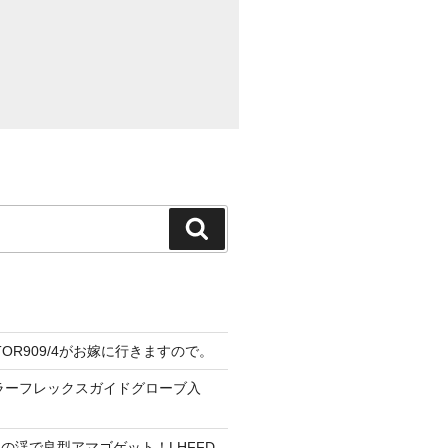
検
索
CTOR909/4がお嫁に行きますので。
ーラーフレックスガイドグローブ入
の渓で良型アマゴゲット！LHFFD-