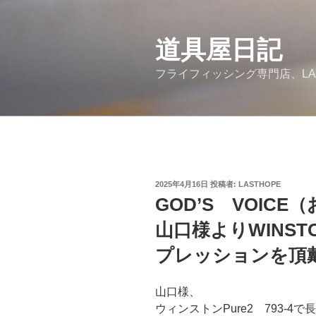
コ
ン
道具屋日記
テ
ン
フライフィッシング専門店、LA
ツ
へ
ス
キ
ッ
プ
投
2025年4月16日
投稿者:
LASTHOPE
稿
GOD’S VOIC
日:
山口様よりWINSTO
プレッションを頂
山口様、
ウィンストンPure2 793-4