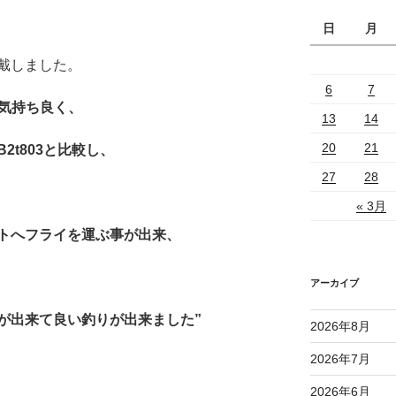
日
月
戴しました。
6
7
も気持ち良く、
13
14
20
21
2t803と比較し、
27
28
« 3月
トへフライを運ぶ事が出来、
アーカイブ
が出来て良い釣りが出来ました”
2026年8月
2026年7月
2026年6月