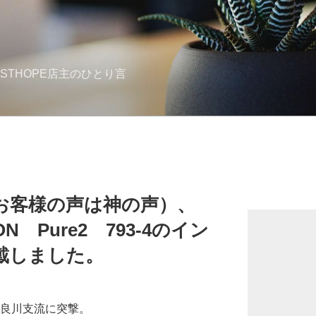
STHOPE店主のひとり言
E（お客様の声は神の声）、
N Pure2 793-4のイン
戴しました。
で長良川支流に突撃。