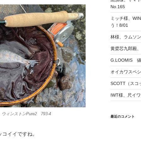
No.165
ミッチ様、WINS
う！8/01
林様、ラムソ
黄檗芯九郎殿、
G.LOOMIS
オイカワスペ
SCOTT（スコッ
IWT様、尺イワ
ウィンストンPure2 793-4
最近のコメント
カッコイイですね。