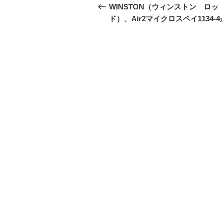
稿
の
WINSTON（ウィンストン ロッ
投
ド）、Air2マイクロスペイ1134-4
ナ
稿
ビ
ゲ
ー
シ
ョ
ン