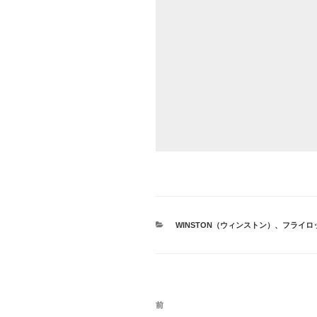
カ
WINSTON（ウィンストン）
、
フライロ
テ
ゴ
リ
ー
投
前
前