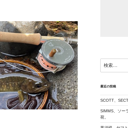
検
索:
最近の投稿
SCOTT、SE
SIMMS、ソ
荷。
黒須様、ヤマト