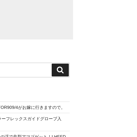
検
索
CTOR909/4がお嫁に行きますので。
ーラーフレックスガイドグローブ入
の渓で良型アマゴゲット！LHFFD-