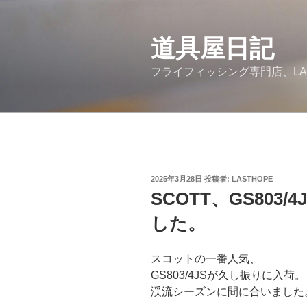
コ
ン
道具屋日記
テ
ン
フライフィッシング専門店、LA
ツ
へ
ス
キ
ッ
プ
投
2025年3月28日
投稿者:
LASTHOPE
稿
SCOTT、GS803
日:
した。
スコットの一番人気、
GS803/4JSが久し振りに入荷。
渓流シーズンに間に合いました