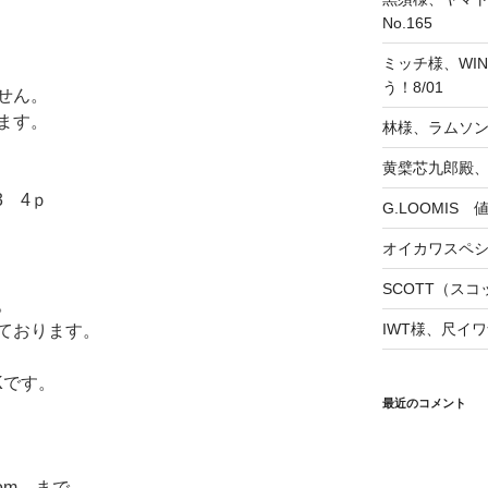
No.165
ミッチ様、WINS
う！8/01
せん。
ます。
林様、ラムソ
黄檗芯九郎殿、
3 4ｐ
G.LOOMIS
オイカワスペ
SCOTT（スコッ
。
IWT様、尺イワ
ております。
Kです。
最近のコメント
l.com まで。