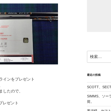
検
索:
最近の投稿
ラインをプレゼント
、
SCOTT、SE
ましたので、
SIMMS、ソ
荷。
プレゼント
黒須様、ヤマト