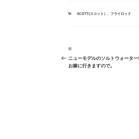
カ
SCOTT(スコット）
、
フライロッド
テ
ゴ
リ
ー
投
前
前
稿
の
ニューモデルのソルトウォーター
投
お嫁に行きますので。
ナ
稿
ビ
ゲ
ー
シ
ョ
ン