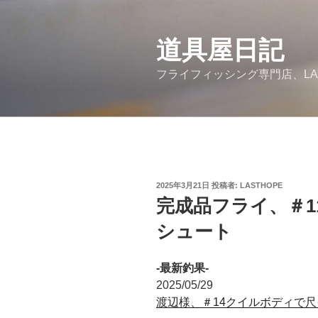
コ
ン
道具屋日記
テ
ン
フライフィッシング専門店、LA
ツ
へ
ス
キ
ッ
プ
投
2025年3月21日
投稿者:
LASTHOPE
稿
完成品フライ、＃1
日:
シュート
-最新釣果-
2025/05/29
渡辺様、＃14クイルボディで