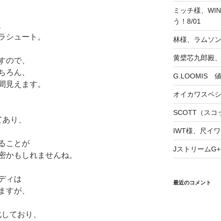
ミッチ様、WINS
う！8/01
、
ラシュート。
林様、ラムソ
黄檗芯九郎殿、
すので、
ちろん、
G.LOOMIS
間見えます。
オイカワスペ
SCOTT（スコッ
てあり、
IWT様、尺イワ
ることが
JストリームG+
密かもしれませんね。
ディは
最近のコメント
ますが、
化しており、