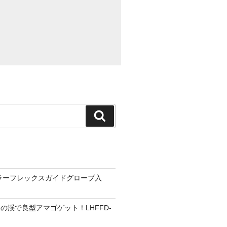
検
索
ーラーフレックスガイドグローブ入
の渓で良型アマゴゲット！LHFFD-