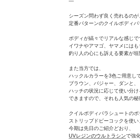
—
シーズン問わず良く売れるのが
定番パターンのクイルボディパ
ボディが縞々でリアルな感じで
イワナやアマゴ、ヤマメにはも
釣り人の心にも訴える要素が垣
また当方では、
ハックルカラーを3色ご用意し
ブラウン、バジャー、ダンと、
ハッチの状況に応じて使い分け
できますので、それも人気の秘
クイルボディパラシュートのボ
ストリップドピーコックを使い
今期は先日のご紹介どおり、
UVレジンのウルトラシン
で強