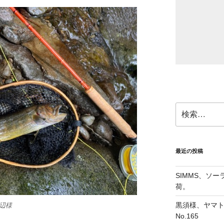
検
索:
最近の投稿
SIMMS、ソ
荷。
黒須様、ヤマト
渡辺様
No.165